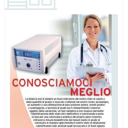
Ottima accoglienza mi sono sentito a mio
agio effettuando visita di controllo
Paziente
La Dottoressa ha completamente migliorato
il mio rapporto con il cibo. Ho imparato ad
abbinare gli alimenti correttamente senza
fare rinunce drastiche. Il percorso è stato
una vera e propria educazione alimentare
che ora porto avanti senza sforzo. Una guida
preziosa e super competente!
Paziente