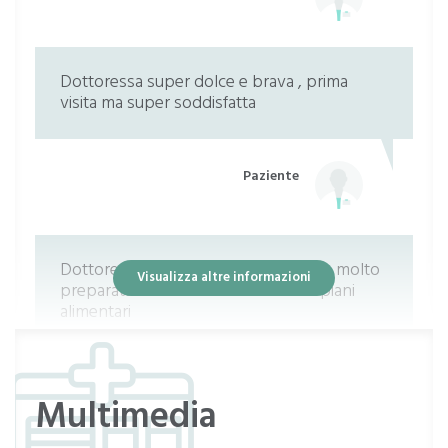
Dottoressa super dolce e brava , prima
visita ma super soddisfatta
Paziente
Dottoressa professionale empatica e molto
Visualizza altre informazioni
preparata in materia di nutrizione e piani
alimentari
Paziente
Multimedia