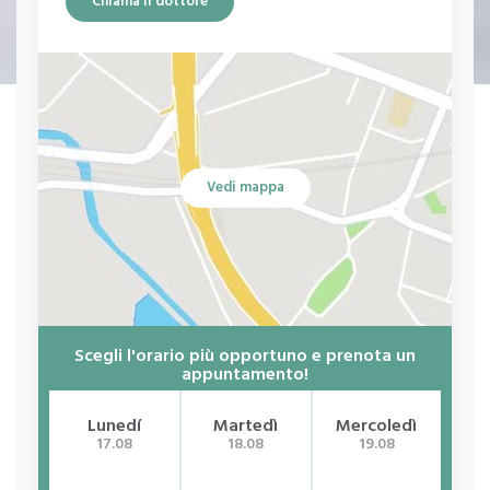
Chiama il dottore
Vedi mappa
Scegli l'orario più opportuno e prenota un
appuntamento!
Lunedí
Martedì
Mercoledì
G
17.08
18.08
19.08