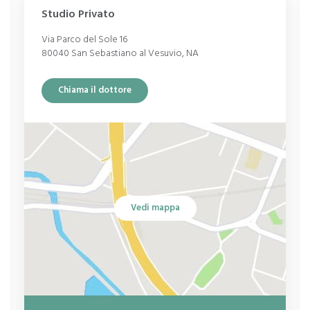
Insufficienza renale
Studio Privato
Cardiopatie
Via Parco del Sole 16
80040 San Sebastiano al Vesuvio, NA
Ipertensione arteriosa
Psoriasi
Chiama il dottore
Artrite reumatoide
Vedi mappa