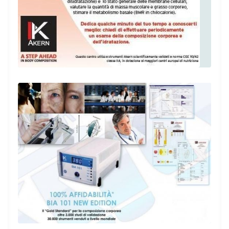
Conosco la Dottoressa Stefanelli da anni e
mi fido solo di
lei!Professionale,preparatissima,empatica,gentile,il
suo principale obiettivo è quello di far stare
bene il/la cliente.Quando seguo le sue
diete,infatti,non solo dimagrisco ma mi
sento proprio bene anche fisicamente e
mentalmente e poi le sue non sono mai
diete noiose e ripetitive!Unico difetto?Non
vuole che le si venga dato del "lei" !
Paziente
Io e mia mamma abbiamo fatto la prima
visita nutrizionale insieme e siamo rimaste