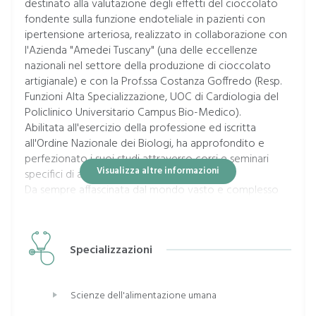
destinato alla valutazione degli effetti del cioccolato
fondente sulla funzione endoteliale in pazienti con
ipertensione arteriosa, realizzato in collaborazione con
l'Azienda "Amedei Tuscany" (una delle eccellenze
nazionali nel settore della produzione di cioccolato
artigianale) e con la Prof.ssa Costanza Goffredo (Resp.
Funzioni Alta Specializzazione, UOC di Cardiologia del
Policlinico Universitario Campus Bio-Medico).
Abilitata all'esercizio della professione ed iscritta
all'Ordine Nazionale dei Biologi, ha approfondito e
perfezionato i suoi studi attraverso corsi e seminari
Visualizza altre informazioni
specifici di aggiornamento professionale.
Da sempre affascinata dal mondo vasto e complesso
della NUTRIZIONE e dai suoi potenziali effetti sullo stato
di salute, ha deciso di adottare un "modus operandi"
mirato a coinvolgere i pazienti nell'adozione di
Specializzazioni
un'alimentazione sana e bilanciata, destinata ad
assumere i connotati di uno stile di vita che duri per
sempre.
Scienze dell'alimentazione umana
Partendo dal presupposto che ciascun individuo sia
diverso da un altro (per età, sesso, predisposizione