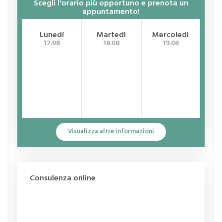
Scegli l'orario più opportuno e prenota un
appuntamento!
Lunedí
Martedì
Mercoledì
G
17.08
18.08
19.08
Visualizza altre informazioni
Consulenza online