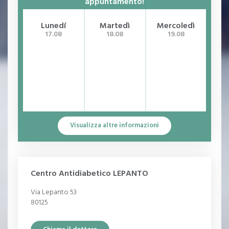
appuntamento!
Lunedí
Martedì
Mercoledì
G
17.08
18.08
19.08
Visualizza altre informazioni
Centro Antidiabetico LEPANTO
Via Lepanto 53
80125