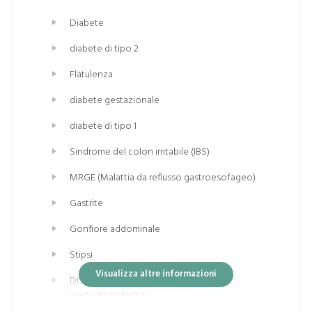
Diabete
diabete di tipo 2
Flatulenza
diabete gestazionale
diabete di tipo 1
Sindrome del colon irritabile (IBS)
MRGE (Malattia da reflusso gastroesofageo)
Gastrite
Gonfiore addominale
Stipsi
Visualizza altre informazioni
DISLIPIDEMIE (Ipercolesterolemia;
Ipertrigliceridemia)