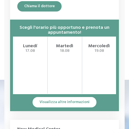
Chiama il dottore
Scegli l'orario più opportuno e prenota un
appuntamento!
Lunedí
Martedì
Mercoledì
G
17.08
18.08
19.08
Visualizza altre informazioni